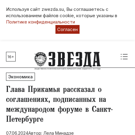
Используя сайт zwezda.su, Вы соглашаетесь с
использованием файлов cookie, которые указаны в
Политике конфиденциальности
Согласен
16+
Главные темы
80 лет Победы
Экономика
Молодежная столица РФ
СВО
Глава Прикамья рассказал о
Выборы в Пермском крае
соглашениях, подписанных на
Социальная поддержка
международом форуме в Санкт-
Инфраструктура
Петербурге
Благоустройство
07.06.2024
Автор: Лела Минадзе