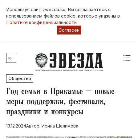
Используя сайт zwezda.su, Вы соглашаетесь с
использованием файлов cookie, которые указаны в
Политике конфиденциальности
Согласен
16+
Главные темы
80 лет Победы
Общество
Молодежная столица РФ
СВО
Год семьи в Прикамье – новые
Выборы в Пермском крае
меры поддержки, фестивали,
Социальная поддержка
праздники и конкурсы
Инфраструктура
Благоустройство
13.12.2024
Автор: Ирина Шалимова