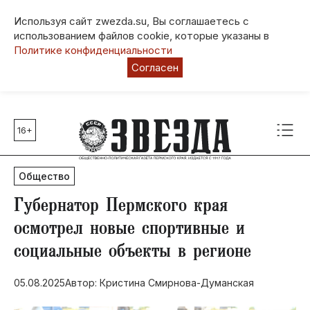
Используя сайт zwezda.su, Вы соглашаетесь с
использованием файлов cookie, которые указаны в
Политике конфиденциальности
Согласен
16+
Главные темы
80 лет Победы
Общество
Молодежная столица РФ
СВО
Губернатор Пермского края
Выборы в Пермском крае
осмотрел новые спортивные и
Социальная поддержка
социальные объекты в регионе
Инфраструктура
Благоустройство
05.08.2025
Автор: Кристина Смирнова-Думанская