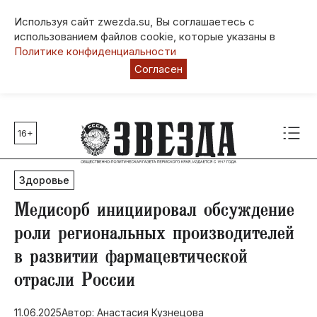
Используя сайт zwezda.su, Вы соглашаетесь с
использованием файлов cookie, которые указаны в
Политике конфиденциальности
Согласен
16+
Главные темы
80 лет Победы
Здоровье
Молодежная столица РФ
СВО
​Медисорб инициировал обсуждение
Выборы в Пермском крае
роли региональных производителей
Социальная поддержка
в развитии фармацевтической
Инфраструктура
отрасли России
Благоустройство
11.06.2025
Автор: Анастасия Кузнецова