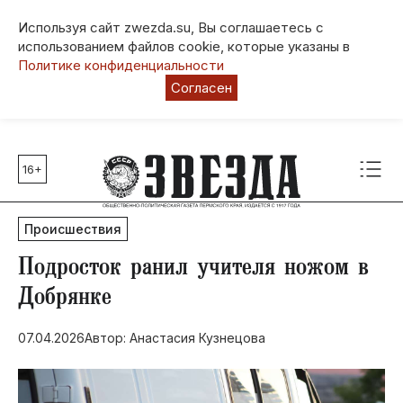
Используя сайт zwezda.su, Вы соглашаетесь с
использованием файлов cookie, которые указаны в
Политике конфиденциальности
Согласен
16+
Главные темы
80 лет Победы
Происшествия
Молодежная столица РФ
СВО
​Подросток ранил учителя ножом в
Выборы в Пермском крае
Добрянке
Социальная поддержка
07.04.2026
Автор: Анастасия Кузнецова
Инфраструктура
Благоустройство