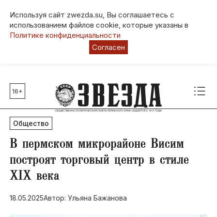
Используя сайт zwezda.su, Вы соглашаетесь с
использованием файлов cookie, которые указаны в
Политике конфиденциальности
Согласен
16+
Главные темы
80 лет Победы
Общество
Молодежная столица РФ
СВО
В пермском микрорайоне Висим
Выборы в Пермском крае
построят торговый центр в стиле
Социальная поддержка
XIX века
Инфраструктура
Благоустройство
18.05.2025
Автор: Ульяна Бажанова