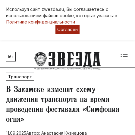
Используя сайт zwezda.su, Вы соглашаетесь с
использованием файлов cookie, которые указаны в
Политике конфиденциальности
Согласен
16+
Главные темы
80 лет Победы
Транспорт
Молодежная столица РФ
СВО
​В Закамске изменят схему
Выборы в Пермском крае
движения транспорта на время
Социальная поддержка
проведения фестиваля «Симфония
Инфраструктура
огня»
Благоустройство
11.09.2025
Автор: Анастасия Кузнецова