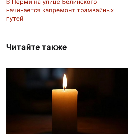
​В Перми на улице Белинского
начинается капремонт трамвайных
путей
Читайте также