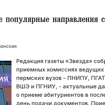
е популярные направления с
манская
Редакция газеты «Звезда» соб
приемных комиссиях ведущих
пермских вузов - ПНИПУ, ПГАТ
ВШЭ и ПГНИУ, - актуальные д
о приеме абитуриентов в посл
день подачи документов. При