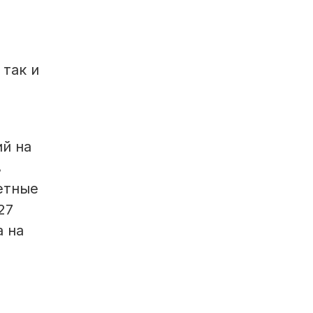
 так и
ий на
в
етные
27
а на