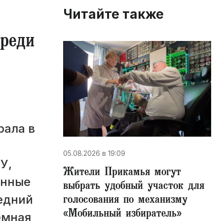
Читайте также
реди
рала в
05.08.2026 в 19:09
У,
Жители Прикамья могут
анные
выбрать удобный участок для
голосования по механизму
едний
«Мобильный избиратель»
емная