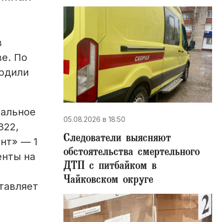
в
ве. По
ердили
пальное
05.08.2026 в 18:50
322,
Следователи выясняют
нт» — 1
обстоятельства смертельного
енты на
ДТП с питбайком в
Чайковском округе
тавляет