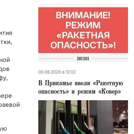
ития
тки,
ной
дов
06.08.2026 в 12:02
фу,
В Прикамье ввели «Ракетную
опасность» и режим «Ковер»
фере
краевой
рую