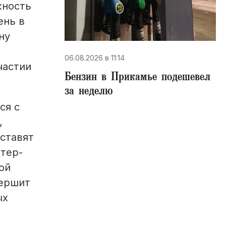
жность
ень в
ну
06.08.2026 в 11:14
частии
Бензин в Прикамье подешевел
за неделю
ся с
,
ставят
стер-
ой
вершит
ых