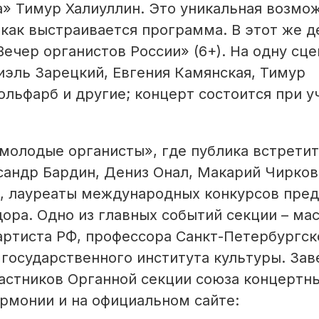
а» Тимур Халиуллин. Это уникальная возмо
 как выстраивается программа. В этот же д
Вечер органистов России» (6+). На одну сце
иэль Зарецкий, Евгения Камянская, Тимур
ольфарб и другие; концерт состоится при у
 молодые органисты», где публика встретит
андр Бардин, Дениз Онал, Макарий Чирков
, лауреаты международных конкурсов пред
дора. Одно из главных событий секции – ма
артиста РФ, профессора Санкт-Петербургск
 государственного института культуры. За
частников Органной секции союза концертн
армонии и на официальном сайте: