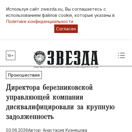
Используя сайт zwezda.su, Вы соглашаетесь с
использованием файлов cookie, которые указаны в
Политике конфиденциальности
Согласен
16+
Главные темы
80 лет Победы
Происшествия
Молодежная столица РФ
СВО
​Директора березниковской
Выборы в Пермском крае
управляющей компании
Социальная поддержка
дисквалифицировали за крупную
Инфраструктура
задолженность
Благоустройство
03.06.2026
Автор: Анастасия Кузнецова