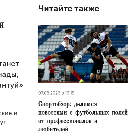
Читайте также
я
танет
нады,
антуй»
07.08.2026 в 16:15
Спортобзор: делимся
новостями с футбольных полей
ские и
от профессионалов и
ут
любителей