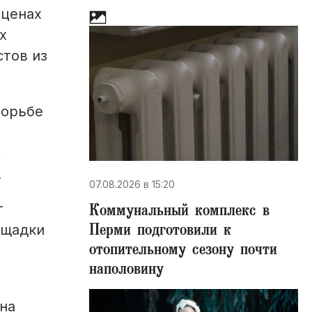
сценах
х
стов из
борьбе
с
.
07.08.2026 в 15:20
Коммунальный комплекс в
т
Перми подготовили к
ощадки
отопительному сезону почти
наполовину
на