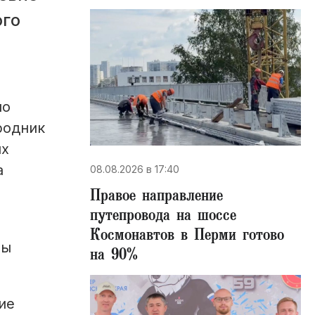
ого
но
родник
их
а
08.08.2026 в 17:40
Правое направление
путепровода на шоссе
Космонавтов в Перми готово
лы
на 90%
ие