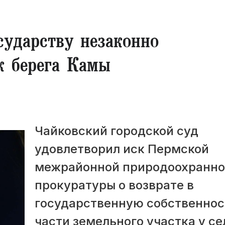
сударству незаконно
к берега Камы
Чайковский городской суд
удовлетворил иск Пермской
межрайонной природоохранн
прокуратуры о возврате в
государственную собственнос
части земельного участка у се